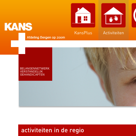
BELANGENNETWERK
VERSTANDELIJK
GEHANDICAPTEN