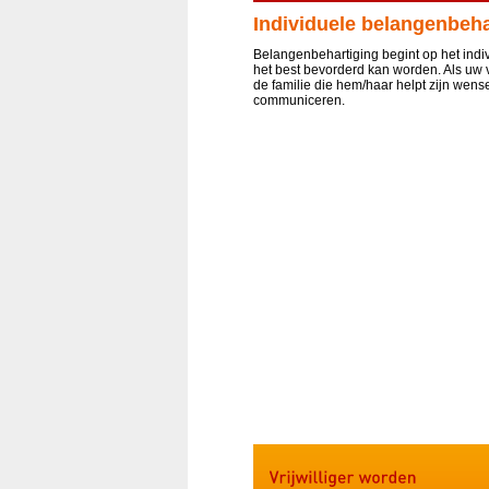
Individuele belangenbeha
Belangenbehartiging begint op het indiv
het best bevorderd kan worden. Als uw v
de familie die hem/haar helpt zijn wen
communiceren.