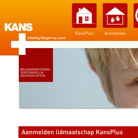
BELANGENNETWERK
VERSTANDELIJK
GEHANDICAPTEN