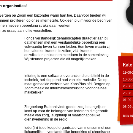
n organisaties!
Bergen op Zoom een bijzonder warm hart toe. Daarvoor bieden wij
unnen profileren op onze internetsite. Ook een pluim voor de bedrijven
enen met een beperking straks gaan werken.
 ze graag aan jullie voorstellen:
Fonds verstandelijk gehandicapten draagt er aan bij
dat mensen met een verstandelijke beperking een
volwaardig leven kunnen leiden. Een leven waarin zij
hun talenten kunnen inzetten, zich kunnen
ontwikkelen en kunnen meedoen in de samenleving.
Wij steunen projecten die dit mogelijk maken.
11-08-
Inforing is een software leverancier die uitblinkt in de
(Bibli
18-08-
techniek, het kloppend hart van elke website. De op
maat gemaakte website van KansPlus afd. Bergen op
(Bibli
25-08-
Zoom maakt de informatievestrekking voor ons heel
makkelijker
25-08-
(Bibli
01-09-
(Bibli
Zorgbelang Brabant vindt goede zorg belangrijk en
08-09-
komt op voor de belangen van iedereen die gebruik
(Bibli
maakt van zorg, jeugdhulp of maatschappelijke
dienstverlening in de regio.
Ieder(in) is de koepelorganisatie van mensen met een
lichamelijke -, verstandelijke beperking of chronische