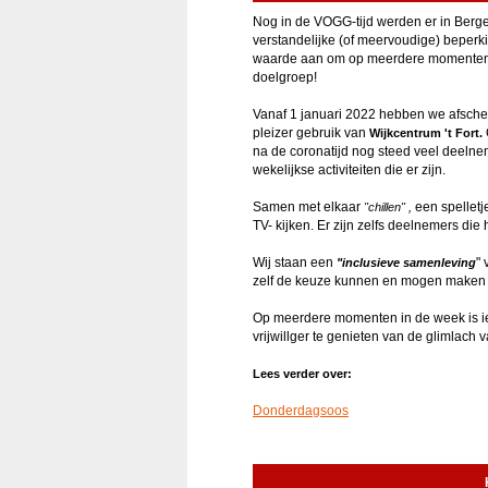
Nog in de VOGG-tijd werden er in Ber
verstandelijke (of meervoudige) beperk
waarde aan om op meerdere momenten in
doelgroep!
Vanaf 1 januari 2022 hebben we afsch
pleizer gebruik van
Wijkcentrum 't Fort.
na de coronatijd nog steed veel deeln
wekelijkse activiteiten die er zijn.
Samen met elkaar
een spelletj
"chillen" ,
TV- kijken. Er zijn zelfs deelnemers die 
Wij staan een
" 
"inclusieve samenleving
zelf de keuze kunnen en mogen make
Op meerdere momenten in de week is i
vrijwillger te genieten van de glimlach
Lees verder over:
Donderdagsoos