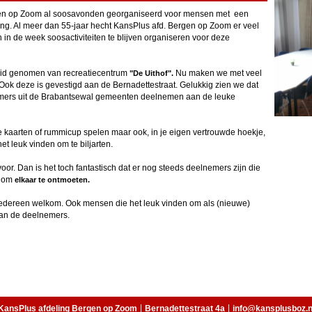
gen op Zoom al soosavonden georganiseerd voor mensen met een
ing. Al meer dan 55-jaar hecht KansPlus afd. Bergen op Zoom er veel
 de week soosactiviteiten te blijven organiseren voor deze
eid genomen van recreatiecentrum
Nu maken we met veel
"De Uithof".
Ook deze is gevestigd aan de Bernadettestraat. Gelukkig zien we dat
emers uit de Brabantsewal gemeenten deelnemen aan de leuke
e kaarten of rummicup spelen maar ook, in je eigen vertrouwde hoekje,
het leuk vinden om te biljarten.
voor. Dan is het toch fantastisch dat er nog steeds deelnemers zijn die
n om
elkaar te ontmoeten.
edereen welkom. Ook mensen die het leuk vinden om als (nieuwe)
 van de deelnemers.
KansPlus afdeling Bergen op Zoom
Bernadettestraat 4a
info@kansplusboz.n