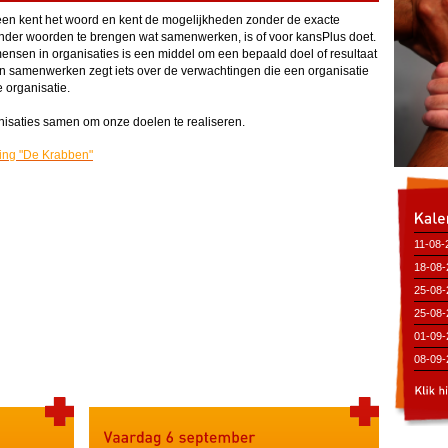
een kent het woord en kent de mogelijkheden zonder de exacte
onder woorden te brengen wat samenwerken, is of voor kansPlus doet.
nsen in organisaties is een middel om een bepaald doel of resultaat
an samenwerken zegt iets over de verwachtingen die een organisatie
organisatie.
isaties samen om onze doelen te realiseren.
ing "De Krabben"
11-08-
(Bibli
18-08-
(Bibli
25-08-
25-08-
(Bibli
01-09-
(Bibli
08-09-
(Bibli