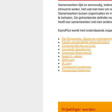
Samenwerken lijkt zo eenvoudig, ieder
inhoud te weten. Het valt niet mee om 
Samenwerken tussen organisaties en me
te behalen. De gehanteerde definitie v
heeft van samenwerken met een andere 
KansPlus werkt met onderstaande organ
De Oogappels- Zwem en poloveenig
Fonds verstandelijk gehandicapten
Gemeente Bergen op Zoom
Gemeente Steenbergen
Gemeente Woensdrecht
Spado G- atleten
SDW-zorg
SL-zorg
Thomashuis Lepelstraat
Thomashuis Huijbergen