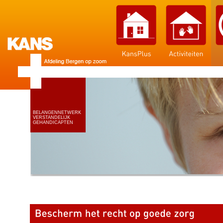
BELANGENNETWERK
VERSTANDELIJK
GEHANDICAPTEN