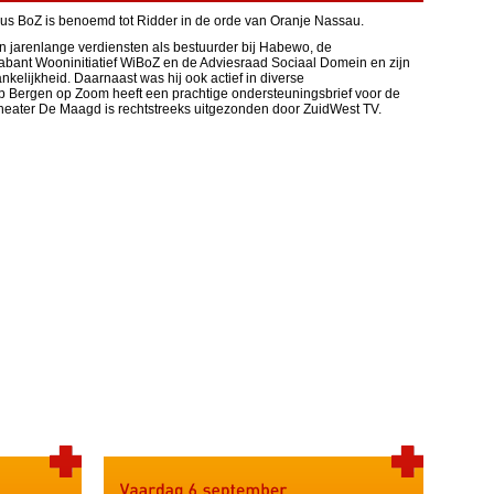
lus BoZ is benoemd tot Ridder in de orde van Oranje Nassau.
jn jarenlange verdiensten als bestuurder bij Habewo, de
bant Wooninitiatief WiBoZ en de Adviesraad Sociaal Domein en zijn
nkelijkheid. Daarnaast was hij ook actief in diverse
p Bergen op Zoom heeft een prachtige ondersteuningsbrief voor de
theater De Maagd is rechtstreeks uitgezonden door ZuidWest TV.