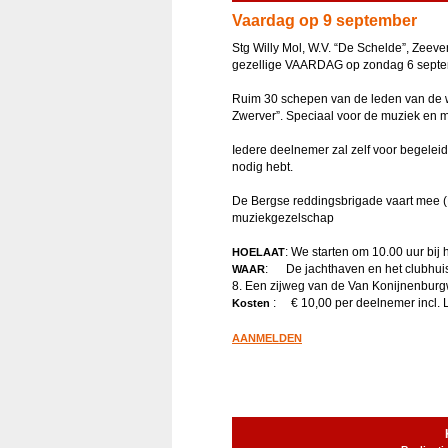
Vaardag op 9 september
Stg Willy Mol, W.V. “De Schelde”, Zeev
gezellige VAARDAG op zondag 6 septe
Ruim 30 schepen van de leden van de w
Zwerver”. Speciaal voor de muziek en me
Iedere deelnemer zal zelf voor begeleid
nodig hebt.
De Bergse reddingsbrigade vaart mee (
muziekgezelschap
: We starten om 10.00 uur bij
HOELAAT
: De jachthaven en het clubhuis
WAAR
8. Een zijweg van de Van Konijnenbur
: € 10,00 per deelnemer incl. L
Kosten
AANMELDEN