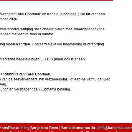
erkenners “Karel Doorman” en KansPlus nodigen jullie uit voor een
mber 2026.
atersportvereniging “de Schelde” varen mee, waaronder ook “de
nsen met een rolstoel of rollator.
ing moeten zorgen. Uiteraard als je die begeleiding of verzorging
Medische begeleidingen E.H.B.O.)maar ook is er een
 het clubhuis van Karel Doorman.
 van de zeeverkenners, het verzamelpunt, ligt aan de Vermuidenweg
gweg.
unch en versnaperingen. Contante betaling.
KansPlus afdeling Bergen op Zoom
Bernadettestraat 4a
info@kansplusboz.n