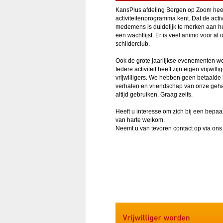
KansPlus afdeling Bergen op Zoom heeft r
activiteitenprogramma kent. Dat de act
medemens is duidelijk te merken aan he
een wachtlijst. Er is veel animo voor al
schilderclub.
Ook de grote jaarlijkse evenementen wo
Iedere activiteit heeft zijn eigen vrijwi
vrijwilligers. We hebben geen betaalde k
verhalen en vriendschap van onze geha
altijd gebruiken. Graag zelfs.
Heeft u interesse om zich bij een bepaald
van harte welkom.
Neemt u van tevoren contact op via on