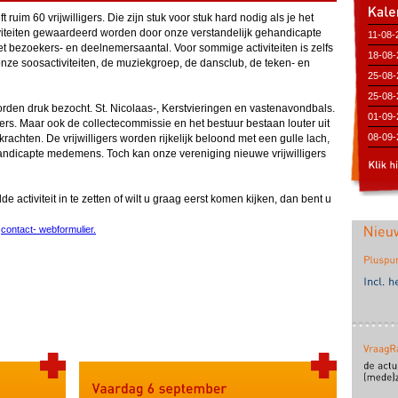
uim 60 vrijwilligers. Die zijn stuk voor stuk hard nodig als je het
iviteiten gewaardeerd worden door onze verstandelijk gehandicapte
11-08-
t bezoekers- en deelnemersaantal. Voor sommige activiteiten is zelfs
(Bibli
18-08-
 onze soosactiviteiten, de muziekgroep, de dansclub, de teken- en
(Bibli
25-08-
25-08-
rden druk bezocht. St. Nicolaas-, Kerstvieringen en vastenavondbals.
(Bibli
01-09-
lligers. Maar ook de collectecommissie en het bestuur bestaan louter uit
(Bibli
08-09-
rachten. De vrijwilligers worden rijkelijk beloond met een gulle lach,
ndicapte medemens. Toch kan onze vereniging nieuwe vrijwilligers
(Bibli
e activiteit in te zetten of wilt u graag eerst komen kijken, dan bent u
s
contact- webformulier.