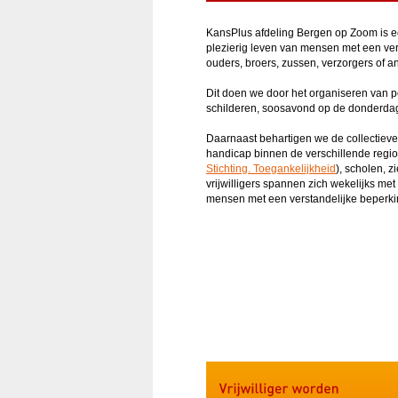
KansPlus afdeling Bergen op Zoom is ee
plezierig leven van mensen met een ver
ouders, broers, zussen, verzorgers of a
Dit doen we door het organiseren van p
schilderen, soosavond op de donderdag,
Daarnaast behartigen we de collectiev
handicap binnen de verschillende regio
Stichting. Toegankelijkheid
), scholen, 
vrijwilligers spannen zich wekelijks m
mensen met een verstandelijke beperki