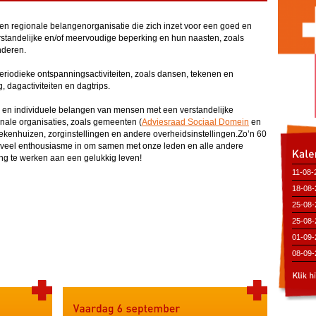
n regionale belangenorganisatie die zich inzet voor een goed en
standelijke en/of meervoudige beperking en hun naasten, zoals
nderen.
eriodieke ontspanningsactiviteiten, zoals dansen, tekenen en
 dagactiviteiten en dagtrips.
e en individuele belangen van mensen met een verstandelijke
nale organisaties, zoals gemeenten (
Adviesraad Sociaal Domein
en
ziekenhuizen, zorginstellingen en andere overheidsinstellingen.Zo’n 60
et veel enthousiasme in om samen met onze leden en alle andere
ng te werken aan een gelukkig leven!
11-08-
(Bibli
18-08-
(Bibli
25-08-
25-08-
(Bibli
01-09-
(Bibli
08-09-
(Bibli