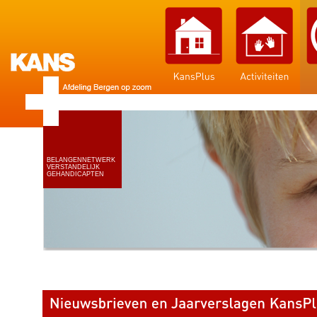
BELANGENNETWERK
VERSTANDELIJK
GEHANDICAPTEN