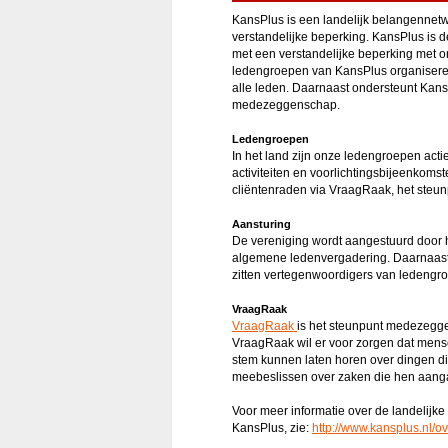
KansPlus is een landelijk belangennetw
verstandelijke beperking. KansPlus is d
met een verstandelijke beperking met o
ledengroepen van KansPlus organiseren 
alle leden. Daarnaast ondersteunt Kans
medezeggenschap.
Ledengroepen
In het land zijn onze ledengroepen act
activiteiten en voorlichtingsbijeenkoms
cliëntenraden via VraagRaak, het ste
Aansturing
De vereniging wordt aangestuurd door he
algemene ledenvergadering. Daarnaast 
zitten vertegenwoordigers van ledengr
VraagRaak
VraagRaak
is het steunpunt medezegge
VraagRaak wil er voor zorgen dat mens
stem kunnen laten horen over dingen di
meebeslissen over zaken die hen aang
Voor meer informatie over de landelijke
KansPlus, zie:
http://www.kansplus.nl/o