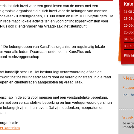
erk dat zich inzet voor een goed leven van de mens met een
e grootste organisatie die zich inzet voor de belangen van mensen
11-08-
ngeveer 70 ledengroepen, 10.000 leden en ruim 1000 vrijwilligers. De
(Bibli
18-08-
regelmatig lokale activiteiten en voorlichtingsbijeenkomsten voor
(Bibli
25-08-
Plus ook cliëntenraden via VraagRaak, het steunpunt
25-08-
(Bibli
01-09-
(Bibli
08-09-
ief. De ledengroepen van KansPlus organiseren regelmatig lokale
ten voor alle leden. Daarnaast ondersteunt KansPlus ook
(Bibli
unpunt medezeggenschap.
t landelijk bestuur. Het bestuur legt verantwoording af aan de
wordt het bestuur geadviseerd door de verenigingsraad. In die raad
oepen en cliëntenraden aangesloten bij VraagRaak.
nschap in de zorg voor mensen met een verstandelijke beperking.
en met een verstandelijke beperking en hun vertegenwoordigers hun
e belangrijk zijn in hun leven. Dat zij meedenken, meepraten en
aan.
 organisatie
ver-kansplus/