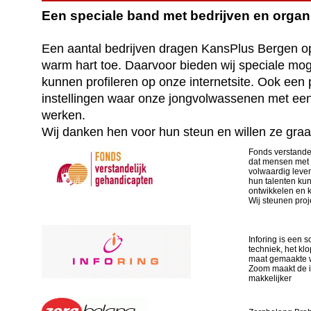
Een speciale band met bedrijven en organi
Een aantal bedrijven dragen KansPlus Bergen o
warm hart toe. Daarvoor bieden wij speciale moge
kunnen profileren op onze internetsite. Ook een 
instellingen waar onze jongvolwassenen met een
werken.
Wij danken hen voor hun steun en willen ze graag
Fonds verstandel
dat mensen met 
volwaardig leven
hun talenten kun
ontwikkelen en 
Wij steunen proj
Inforing is een s
techniek, het kl
maat gemaakte w
Zoom maakt de i
makkelijker