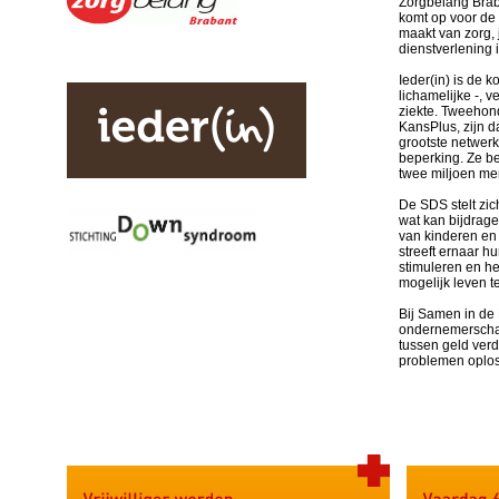
Zorgbelang Brab
komt op voor de
maakt van zorg,
dienstverlening i
Ieder(in) is de
lichamelijke -, 
ziekte. Tweehond
KansPlus, zijn da
grootste netwer
beperking. Ze b
twee miljoen me
De SDS stelt zic
wat kan bijdrage
van kinderen en
streeft ernaar hu
stimuleren en h
mogelijk leven t
Bij Samen in de
ondernemerscha
tussen geld ver
problemen oplo