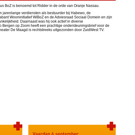
lus BoZ is benoemd tot Ridder in de orde van Oranje Nassau.
jn jarenlange verdiensten als bestuurder bij Habewo, de
bant Wooninitiatief WiBoZ en de Adviesraad Sociaal Domein en zijn
nkelijkheid. Daarnaast was hij ook actief in diverse
p Bergen op Zoom heeft een prachtige ondersteuningsbrief voor de
theater De Maagd is rechtstreeks uitgezonden door ZuidWest TV.